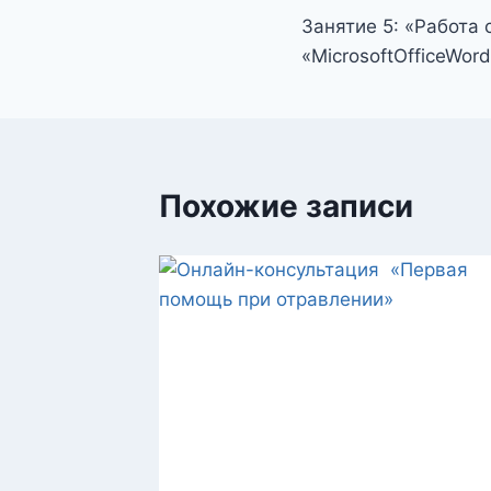
Занятие 5: «Работа
по
«MicrosoftOfficeWor
записям
Похожие записи