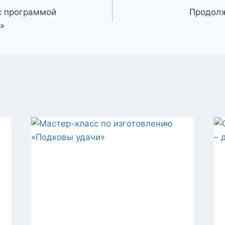
 с программой
Продолж
d»