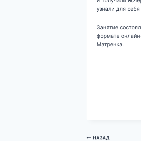
и получали исч
узнали для себя
Занятие состоял
формате онлайн-
Матренка.
Навигация
НАЗАД