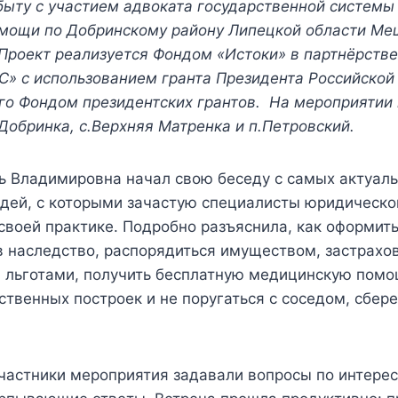
быту с
участием адвоката государственной системы
мощи по Добринскому району Липецкой области М
Проект реализуется Фондом «Истоки» в партнёрств
С» с использованием гранта Президента Российской
го Фондом президентских грантов. На мероприятии
.Добринка, с.Верхняя Матренка и п.Петровский.
 Владимировна начал свою беседу с самых актуал
дей, с которыми зачастую специалисты юридическ
своей практике. Подробно разъяснила, как оформит
 в наследство, распорядиться имуществом, застрахов
я льготами, получить бесплатную медицинскую помо
ственных построек и не поругаться с соседом, сбере
участники мероприятия задавали вопросы по интере