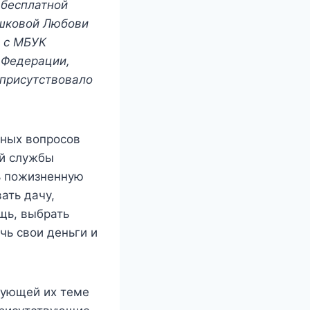
 бесплатной
ешковой Любови
е с МБУК
 Федерации,
 присутствовало
ьных вопросов
ой службы
ь пожизненную
ать дачу,
щь, выбрать
чь свои деньги и
сующей их теме