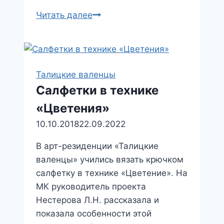
Участники
Читать далее
проекта
«Талицкие
валенцы»
устроили
Талицкие валенцы
«посиделки»
Салфетки в технике
в
«Цветения»
центре
села.
10.10.2018
22.09.2022
В арт-резиденции «Талицкие
валенцы» учились вязать крючком
салфетку в технике «Цветение». На
МК руководитель проекта
Нестерова Л.Н. рассказала и
показала особенности этой