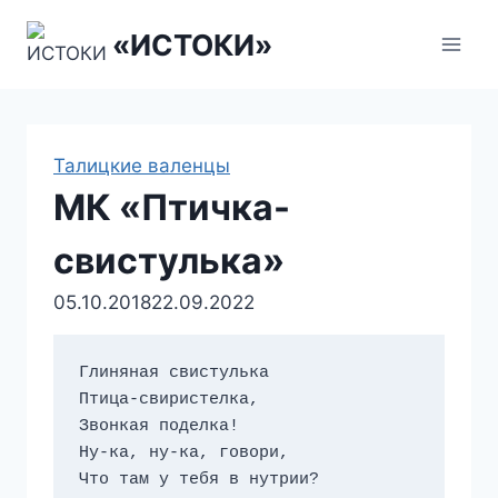
Перейти
«ИСТОКИ»
к
содержанию
Талицкие валенцы
МК «Птичка-
свистулька»
05.10.2018
22.09.2022
Глиняная свистулька

Птица-свиристелка,

Звонкая поделка!

Ну-ка, ну-ка, говори,

Что там у тебя в нутрии?
