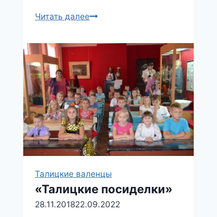
Экспедиция
Читать далее
к
знатоку
пуховязального
дела,
мастеру
–
Тарасовой
Зое
Ивановне
Талицкие валенцы
«Талицкие посиделки»
28.11.2018
22.09.2022