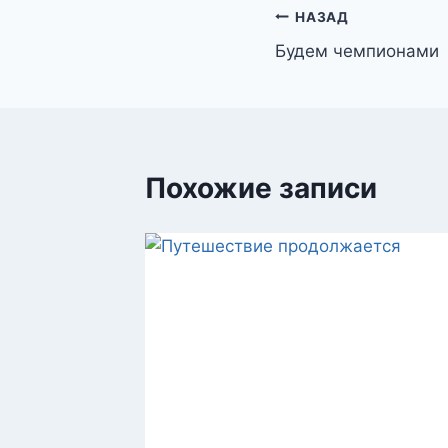
Навигация
НАЗАД
Будем чемпионами
по
записям
Похожие записи