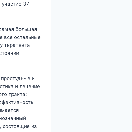
 участие 37
 самая большая
бе все остальные
 у терапевта
стоянии
 простудные и
остика и лечение
го тракта;
Эффективность
имается
днозначный
, состоящие из