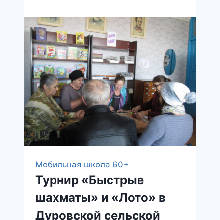
безопасности:
«Полиция
на
страже
общественного
порядка»
Мобильная школа 60+
Турнир «Быстрые
шахматы» и «Лото» в
Дуровской сельской