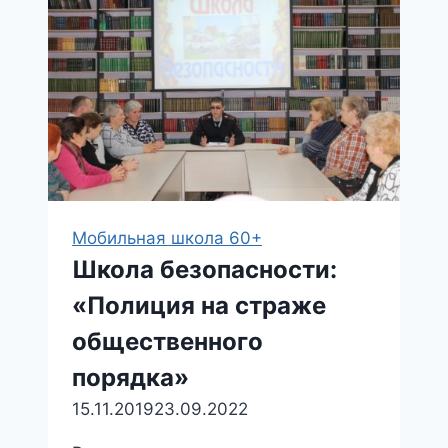
в
осенне-
зимний
период»
Мобильная школа 60+
Школа безопасности:
«Полиция на страже
общественного
порядка»
15.11.2019
23.09.2022