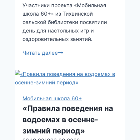
Участники проекта «Мобильная
школа 60+» из Тихвинской
сельской библиотеки посвятили
день для настольных игр и
оздоровительных занятий.
День
Читать далее
настольных
игр
и
занятий
по
Мобильная школа 60+
укреплению
«Правила поведения на
здоровья
водоемах в осенне-
в
Тихвинской
зимний период»
сельской