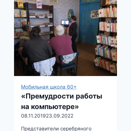
и
«Лото»
в
Дуровской
сельской
библиотеке
Мобильная школа 60+
«Премудрости работы
на компьютере»
08.11.2019
23.09.2022
Представители серебряного