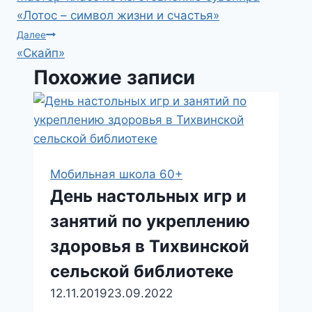
по
«Лотос – символ жизни и счастья»
записям
Далее
«Скайп»
Похожие записи
Мобильная школа 60+
День настольных игр и
занятий по укреплению
здоровья в Тихвинской
сельской библиотеке
12.11.2019
23.09.2022