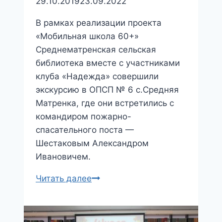
29.10.2019
23.09.2022
библиотеке
В рамках реализации проекта
«Мобильная школа 60+»
Среднематренская сельская
библиотека вместе с участниками
клуба «Надежда» совершили
экскурсию в ОПСП № 6 с.Средняя
Матренка, где они встретились с
командиром пожарно-
спасательного поста —
Шестаковым Александром
Ивановичем.
«Правила
Читать далее
поведения
на
водоемах