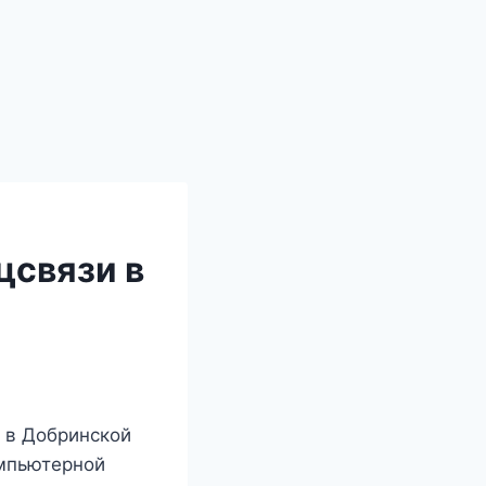
цсвязи в
 в Добринской
омпьютерной