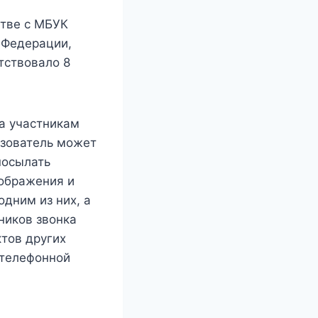
стве с МБУК
 Федерации,
тствовало 8
а участникам
ьзователь может
посылать
зображения и
одним из них, а
ников звонка
ктов других
 телефонной