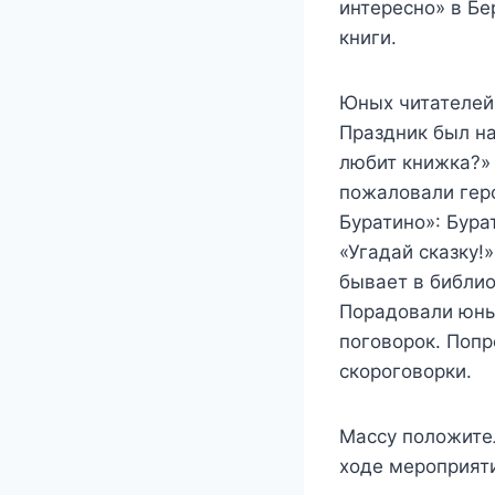
интересно» в Бе
книги.
Юных читателей
Праздник был на
любит книжка?»
пожаловали геро
Буратино»: Бура
«Угадай сказку!
бывает в библи
Порадовали юные
поговорок. Попр
скороговорки.
Массу положите
ходе мероприят