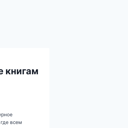
е книгам
урное
 где всем