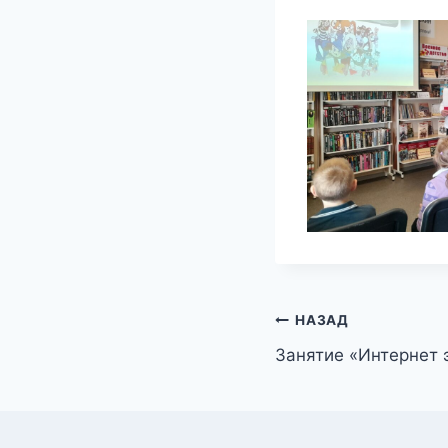
Навигация
НАЗАД
Занятие «Интернет 
по
записям