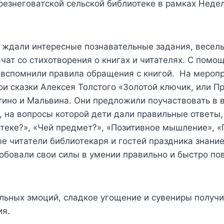
резнеговатской сельской библиотеке в рамках Неде
 ждали интересные познавательные задания, веселы
чат со стихотворения о книгах и читателях. С помо
 вспомнили правила обращения с книгой. На меропр
и сказки Алексея Толстого «Золотой ключик, или 
тино и Мальвина. Они предложили поучаствовать в 
», на вопросы которой дети дали правильные ответы,
отеке?», «Чей предмет?», «Позитивное мышление», 
 читатели библиотекаря и гостей праздника знани
обовали свои силы в умении правильно и быстро по
льных эмоций, сладкое угощение и сувениры получи
ия.