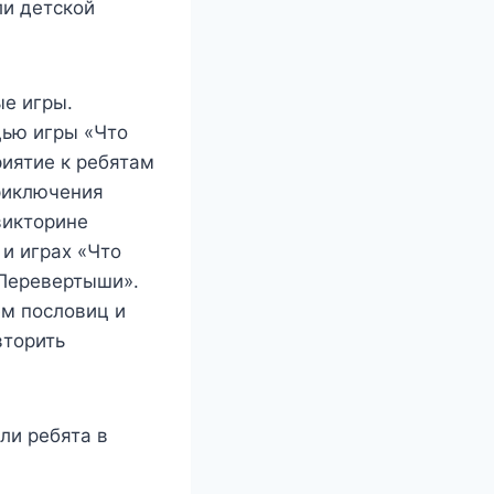
ли детской
е игры.
щью игры «Что
иятие к ребятам
Приключения
викторине
 и играх «Что
«Перевертыши».
ем пословиц и
вторить
ли ребята в